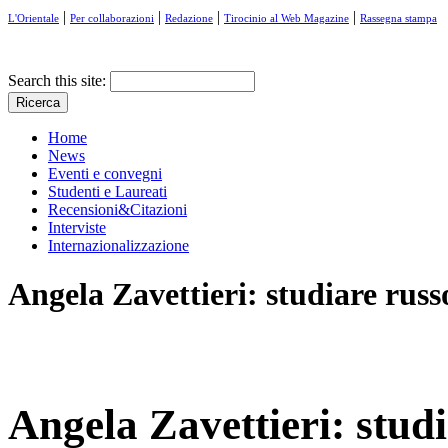
|
|
|
|
L'Orientale
Per collaborazioni
Redazione
Tirocinio al Web Magazine
Rassegna stampa
Search this site:
Home
News
Eventi e convegni
Studenti e Laureati
Recensioni&Citazioni
Interviste
Internazionalizzazione
Angela Zavettieri: studiare russo
Angela Zavettieri: studi