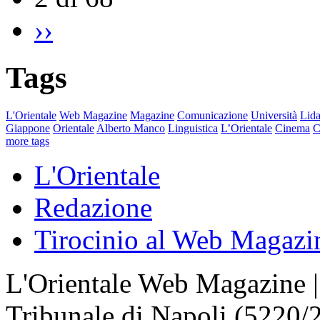
››
Tags
L'Orientale
Web Magazine
Magazine
Comunicazione
Università
Lida
Giappone
Orientale
Alberto Manco
Linguistica
L’Orientale
Cinema
C
more tags
L'Orientale
Redazione
Tirocinio al Web Magazi
L'Orientale Web Magazine | T
Tribunale di Napoli (5220/