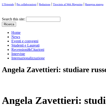
|
|
|
|
L'Orientale
Per collaborazioni
Redazione
Tirocinio al Web Magazine
Rassegna stampa
Search this site:
Home
News
Eventi e convegni
Studenti e Laureati
Recensioni&Citazioni
Interviste
Internazionalizzazione
Angela Zavettieri: studiare russo
Angela Zavettieri: studi