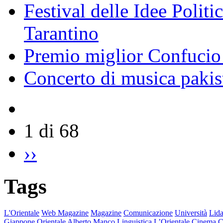
Festival delle Idee Polit
Tarantino
Premio miglior Confucio d
Concerto di musica pakis
1 di 68
››
Tags
L'Orientale
Web Magazine
Magazine
Comunicazione
Università
Lida
Giappone
Orientale
Alberto Manco
Linguistica
L’Orientale
Cinema
C