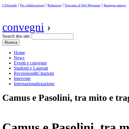
|
|
|
|
L'Orientale
Per collaborazioni
Redazione
Tirocinio al Web Magazine
Rassegna stampa
convegni
›
Search this site:
Home
News
Eventi e convegni
Studenti e Laureati
Recensioni&Citazioni
Interviste
Internazionalizzazione
Camus e Pasolini, tra mito e tra
Camus e Pasolini, tra m