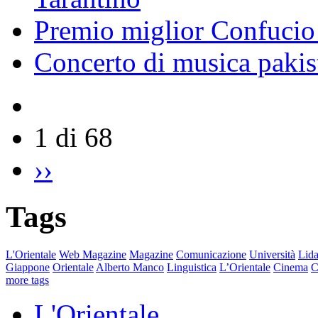
Premio miglior Confucio d
Concerto di musica pakis
1 di 68
››
Tags
L'Orientale
Web Magazine
Magazine
Comunicazione
Università
Lida
Giappone
Orientale
Alberto Manco
Linguistica
L’Orientale
Cinema
C
more tags
L'Orientale