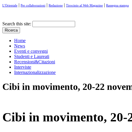
|
|
|
|
L'Orientale
Per collaborazioni
Redazione
Tirocinio al Web Magazine
Rassegna stampa
Search this site:
Home
News
Eventi e convegni
Studenti e Laureati
Recensioni&Citazioni
Interviste
Internazionalizzazione
Cibi in movimento, 20-22 nove
Cibi in movimento, 20