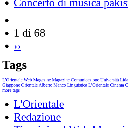
Concerto di musica pakis
1 di 68
››
Tags
L'Orientale
Web Magazine
Magazine
Comunicazione
Università
Lida
Giappone
Orientale
Alberto Manco
Linguistica
L’Orientale
Cinema
C
more tags
L'Orientale
Redazione