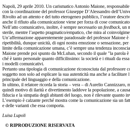
Napoli, 29 aprile 2010. Un carismatico Antonio Maione, responsabile 
con la coordinazione del professor Giuseppe D’Alessandro dell’Univer
Rivolto ad un attento e del tutto eterogeneo pubblico, l’oratore descri
anche il rifiuto alla comunicazione viene per forza di cose comunicato
Nell’atto comunicativo, inoltre, è sempre necessario un
feedback
, un 
sterile, mentre l’aspetto pragmatico/empatico, che mira al coinvolgiment
Un’affermazione apparentemente paradossale del professor Maione è quel
ripetibilità, dunque unicità, di ogni nostra emozione o sensazione, per 
limite della comunicazione umana, c’è sempre una tendenza inconscia a
Maione prende poi spunto da McLuhan, secondo il quale "la parola è un
ché è tanto personale quanto difficilissimo: la società e i rituali da es
i modelli comunicativi.
Pertanto una tipologia di comunicazione riconosciuta dal professore co
soggetto non solo ad esplicare la sua autenticità ma anche a facilitare l
principale del linguaggio e della comunicazione.
In ultimo, il relatore ricorda la storia – vera – di Aurelio Cannizzaro,
quindi motivo di ilarità e divertimento laddove la popolazione, a causa
fiducia e la simpatia degli abitanti del luogo, non è rilevante quanto i
L’esempio è calzante perché mostra come la comunicazione sia un fat
e delle varianti che essa comporta.
Luisa Lupoli
© RIPRODUZIONE RISERVATA