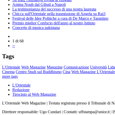
Amina Nouh dal Gibuti a Napoli
La testimonianza del successo di una nostra laureata
Chicca sull'Orientale nella trasmissione di Angela su Rai3
Festival delle Idee Politiche a cura di De Marco e Tarantino
Premio miglior Confucio dell'anno al nostro Istituto
Concerto di musica pakistana
1 di 68
››
Tags
L'Orientale
Web Magazine
Magazine
Comunicazione
Università
Lida
Cinema
Centro Studi sul Buddhismo
Cina
Web Magazine L'Orientale
more tags
L'Orientale
Redazione
Tirocinio al Web Magazine
L'Orientale Web Magazine | Testata registrata presso il Tribunale di 
Direttore responsabile: Ugo Cundari | Contatti: uffstampa@unior.it 