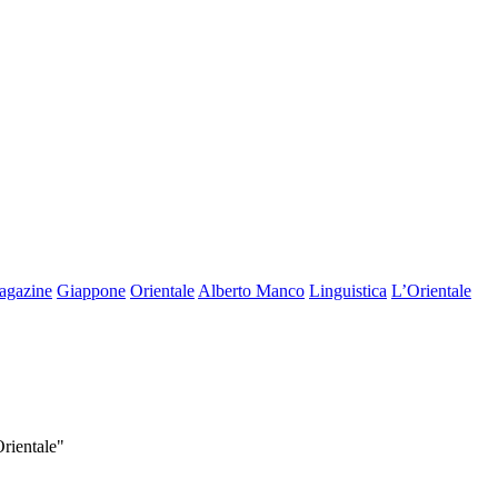
agazine
Giappone
Orientale
Alberto Manco
Linguistica
L’Orientale
Orientale"