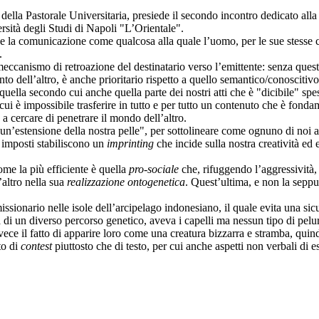
della Pastorale Universitaria, presiede il secondo incontro dedicato al
sità degli Studi di Napoli "L’Orientale".
ve la comunicazione come qualcosa alla quale l’uomo, per le sue stesse c
.
meccanismo di retroazione del destinatario verso l’emittente: senza ques
o dell’altro, è anche prioritario rispetto a quello semantico/conoscitivo
la secondo cui anche quella parte dei nostri atti che è "dicibile" spes
cui è impossibile trasferire in tutto e per tutto un contenuto che è fonda
 cercare di penetrare il mondo dell’altro.
’estensione della nostra pelle", per sottolineare come ognuno di noi ab
sa imposti stabiliscono un
imprinting
che incide sulla nostra creatività ed 
me la più efficiente è quella
pro-sociale
che, rifuggendo l’aggressività, l
’altro nella sua
realizzazione ontogenetica
. Quest’ultima, e non la sepp
 missionario nelle isole dell’arcipelago indonesiano, il quale evita una s
 di un diverso percorso genetico, aveva i capelli ma nessun tipo di peluri
nvece il fatto di apparire loro come una creatura bizzarra e stramba, quin
to di
contest
piuttosto che di testo, per cui anche aspetti non verbali di e