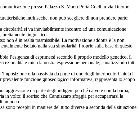
la comunicazione presso Palazzo S. Maria Porta Coeli in via Duomo,
aratteristiche intrinseche, non può scegliere di non prendere parte:
ta circolarità si va inevitabilmente incontro ad una comunicazione
, prettamente linguistico.
so non è in realtà trasmissibile. La motivazione addotta è la non
mentalmente isolato nella sua singolarità. Proprio sulla base di questo
bia l’esigenza di esprimersi secondo il proprio modello genetico, il
eccezionalità e mina la nostra espressione personale, canalizzando tutti
’imposizione o la passività da parte di uno degli interlocutori, aiuta il
ur prevalente funzione gnoseologico-informativa, rappresenta lo scopo
icura aggressione da parte degli indigeni perché calvo e con la barba,
a in volto: il sorriso che Cannizzaro sfoggia per accaparrarsi la
di innocua.
ssa sono recepiti in maniere del tutto diverse a seconda della situazione