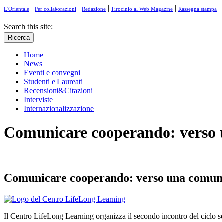
|
|
|
|
L'Orientale
Per collaborazioni
Redazione
Tirocinio al Web Magazine
Rassegna stampa
Search this site:
Home
News
Eventi e convegni
Studenti e Laureati
Recensioni&Citazioni
Interviste
Internazionalizzazione
Comunicare cooperando: verso u
Comunicare cooperando: verso una comunic
Il Centro LifeLong Learning organizza il secondo incontro del ciclo s