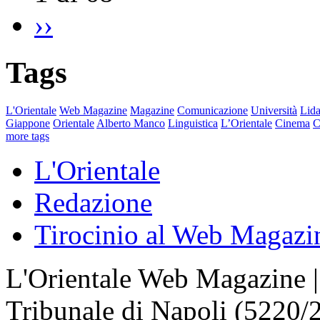
››
Tags
L'Orientale
Web Magazine
Magazine
Comunicazione
Università
Lida
Giappone
Orientale
Alberto Manco
Linguistica
L’Orientale
Cinema
C
more tags
L'Orientale
Redazione
Tirocinio al Web Magazi
L'Orientale Web Magazine | T
Tribunale di Napoli (5220/