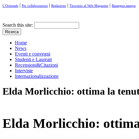
|
|
|
|
L'Orientale
Per collaborazioni
Redazione
Tirocinio al Web Magazine
Rassegna stampa
Search this site:
Home
News
Eventi e convegni
Studenti e Laureati
Recensioni&Citazioni
Interviste
Internazionalizzazione
Elda Morlicchio: ottima la tenut
Elda Morlicchio: ottima