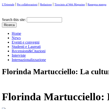
|
|
|
|
L'Orientale
Per collaborazioni
Redazione
Tirocinio al Web Magazine
Rassegna stampa
Search this site:
Home
News
Eventi e convegni
Studenti e Laureati
Recensioni&Citazioni
Interviste
Internazionalizzazione
Florinda Martucciello: La cult
Florinda Martucciello: