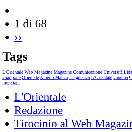
1 di 68
››
Tags
L'Orientale
Web Magazine
Magazine
Comunicazione
Università
Lida
Giappone
Orientale
Alberto Manco
Linguistica
L’Orientale
Cinema
C
more tags
L'Orientale
Redazione
Tirocinio al Web Magazi