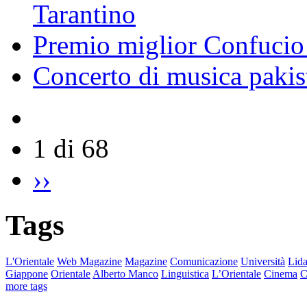
Tarantino
Premio miglior Confucio d
Concerto di musica pakis
1 di 68
››
Tags
L'Orientale
Web Magazine
Magazine
Comunicazione
Università
Lida
Giappone
Orientale
Alberto Manco
Linguistica
L’Orientale
Cinema
C
more tags