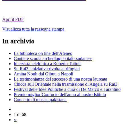
Apri il PDF
Visualizza tutta la rassegna stampa
In archivio
La biblioteca on line dell'Ateneo
Cantiere scuola archeologico italo-sudanese
Intervista telefonica a Roberto Tottoli
Su Rai2 l'iniziativa rivolta ai rifugiati
Amina Nouh dal Gibuti a Napoli
La testimonianza del successo di una nostra laureata
Chicca sull'Orientale nella trasmissione di Angela su Rai3
Festival delle Idee Politiche a cura di De Marco e Tarantino
Premio miglior Confucio dell'anno al nostro Istituto
Concerto di musica pakistana
1 di 68
››