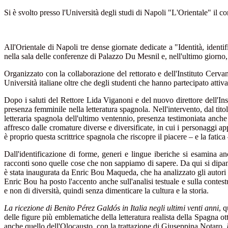
Si è svolto presso l'Università degli studi di Napoli "L'Orientale" il co
All'Orientale di Napoli tre dense giornate dedicate a "Identità, identi
nella sala delle conferenze di Palazzo Du Mesnil e, nell'ultimo giorno, 
Organizzato con la collaborazione del rettorato e dell'Instituto Cervant
Università italiane oltre che degli studenti che hanno partecipato atti
Dopo i saluti del Rettore Lida Viganoni e del nuovo direttore dell'Ins
presenza femminile nella letteratura spagnola. Nell'intervento, dal tit
letteraria spagnola dell'ultimo ventennio, presenza testimoniata anch
affresco dalle cromature diverse e diversificate, in cui i personaggi ap
è proprio questa scrittrice spagnola che riscopre il piacere – e la fati
Dall'identificazione di forme, generi e lingue iberiche si esamina an
racconti sono quelle cose che non sappiamo di sapere. Da qui si dipana
è stata inaugurata da Enric Bou Maqueda, che ha analizzato gli autor
Enric Bou ha posto l'accento anche sull'analisi testuale e sulla conte
e non di diversità, quindi senza dimenticare la cultura e la storia.
La ricezione di Benito Pérez Galdós in Italia negli ultimi venti anni
, 
delle figure più emblematiche della letteratura realista della Spagna
anche quello dell'Olocausto, con la trattazione di Giuseppina Notaro,