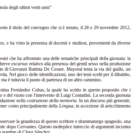
gnola degli ultimi venti anni"
questo il titolo del convegno che si è tenuto, il 28 e 29 novembre 2012,
ino, e ha visto la presenza di docenti e studiosi, provenienti da diverse
tri che ha affrontato una delle tematiche principali della giornata: la
n breve
excursus
relativo alla presenza del gentil sesso nella produzione
to di Giovanni Battista De Cesare. Mayoral tenta la via del giallo, un
a. Nel gioco delle identificazioni, uno dei temi scelti per il dibattito,
, ma è tuttavia il punto di partenza di un altro cammino.
ristina Fernández Cubas, la quale ha scritto in questo proposito che i
no e del vuoto con l'intervento di Luigi Contadini. La seconda giornata
idazione nella costruzione della memoria
. In un discorso più generale,
tener conto principalmente della
Lengua
, in accezione di arricchimento
 osservare la grandezza di questo scrittore e drammaturgo spagnolo, una
ante dopo Cervantes. Questo molteplice intreccio di argomenti incontra
u nombre
di Clara Sánchez
.