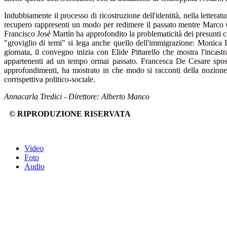
Indubbiamente il processo di ricostruzione dell'identità, nella lettera
recupero rappresenti un modo per redimere il passato mentre Marco Ot
Francisco José Martín ha approfondito la problematicità dei presunti con
"groviglio di temi" si lega anche quello dell'immigrazione: Monica 
giornata, il convegno inizia con Elide Pittarello che mostra l'incas
appartenenti ad un tempo ormai passato. Francesca De Cesare sposta
approfondimenti, ha mostrato in che modo si racconti della nozione di
corrispettiva politico-sociale.
Annacarla Tredici - Direttore: Alberto Manco
© RIPRODUZIONE RISERVATA
Video
Foto
Audio