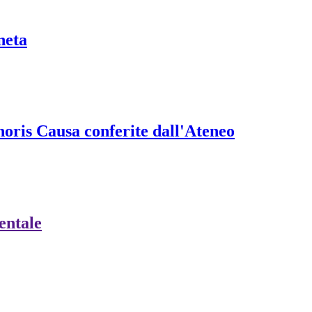
neta
onoris Causa conferite dall'Ateneo
ientale