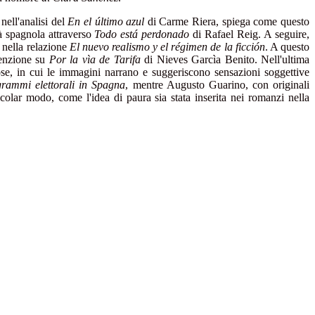
nell'analisi del
En el último azul
di Carme Riera, spiega come questo
tà spagnola attraverso
Todo está perdonado
di Rafael Reig. A seguire,
a nella relazione
El nuevo realismo y el régimen de la ficción
. A questo
tenzione su
Por la vìa de Tarifa
di Nieves Garcìa Benito. Nell'ultima
iose, in cui le immagini narrano e suggeriscono sensazioni soggettive
ogrammi elettorali in Spagna
, mentre Augusto Guarino, con originali
icolar modo, come l'idea di paura sia stata inserita nei romanzi nella