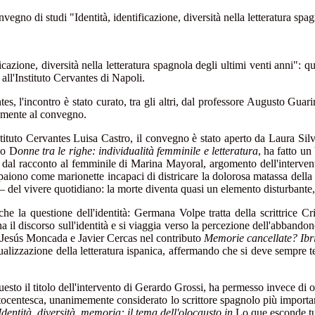
nvegno di studi "Identità, identificazione, diversità nella letteratura spa
ficazione, diversità nella letteratura spagnola degli ultimi venti anni": 
all'Instituto Cervantes di Napoli.
es, l'incontro è stato curato, tra gli altri, dal professore Augusto Guar
vamente al convegno.
tituto Cervantes Luisa Castro, il convegno è stato aperto da Laura Silves
olo D
onne tra le righe: individualità femminile e letteratura
, ha fatto u
e dal racconto al femminile di Marina Mayoral, argomento dell'interven
paiono come marionette incapaci di districare la dolorosa matassa della vit
ca – del vivere quotidiano: la morte diventa quasi un elemento disturbante
che la questione dell'identità: Germana Volpe tratta della scrittrice C
 il discorso sull'identità e si viaggia verso la percezione dell'abbando
i Jesús Moncada e Javier Cercas nel contributo
Memorie cancellate? Ibr
stualizzazione della letteratura ispanica, affermando che si deve sempre 
questo il titolo dell'intervento di Gerardo Grossi, ha permesso invece di
 ottocentesca, unanimemente considerato lo scrittore spagnolo più import
Identità, diversità, memoria: il tema dell'olocausto in
Lo que esconde t