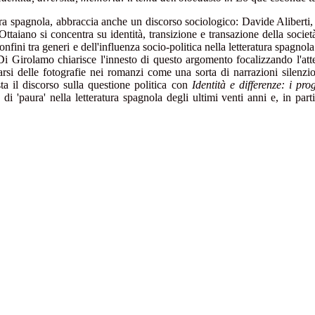
tura spagnola, abbraccia anche un discorso sociologico: Davide Aliberti, 
taiano si concentra su identità, transizione e transazione della socie
fini tra generi e dell'influenza socio-politica nella letteratura spagnol
Di Girolamo chiarisce l'innesto di questo argomento focalizzando l'at
trarsi delle fotografie nei romanzi come una sorta di narrazioni silenz
 il discorso sulla questione politica con
Identità e differenze: i pr
 'paura' nella letteratura spagnola degli ultimi venti anni e, in part