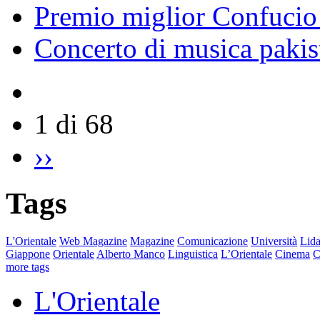
Premio miglior Confucio d
Concerto di musica pakis
1 di 68
››
Tags
L'Orientale
Web Magazine
Magazine
Comunicazione
Università
Lida
Giappone
Orientale
Alberto Manco
Linguistica
L’Orientale
Cinema
C
more tags
L'Orientale