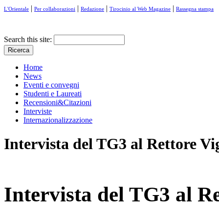
|
|
|
|
L'Orientale
Per collaborazioni
Redazione
Tirocinio al Web Magazine
Rassegna stampa
Search this site:
Home
News
Eventi e convegni
Studenti e Laureati
Recensioni&Citazioni
Interviste
Internazionalizzazione
Intervista del TG3 al Rettore V
Intervista del TG3 al R