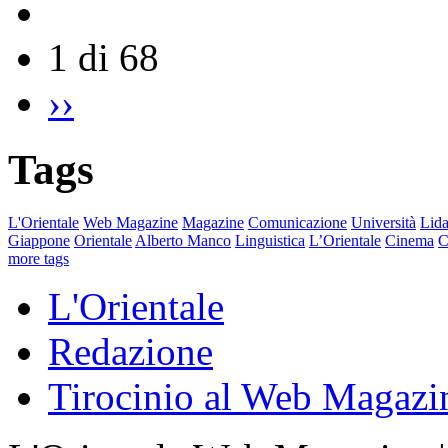
1 di 68
››
Tags
L'Orientale
Web Magazine
Magazine
Comunicazione
Università
Lida
Giappone
Orientale
Alberto Manco
Linguistica
L’Orientale
Cinema
C
more tags
L'Orientale
Redazione
Tirocinio al Web Magazi