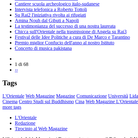
Cantiere scuola archeologico italo-sudanese
Intervista telefonica a Roberto Tottoli
Su Rai2 l'iniziativa rivolta ai rifugiati
Amina Nouh dal Gibuti a Napoli
La testimonianza del successo di una nostra laureata
Chicca sull'Orientale nella trasmissione di Angela su Rai3
Festival delle Idee Politiche a cura di De Marco e Tarantino
Premio miglior Confucio dell'anno al nostro Istituto
Concerto di musica pakistana
1 di 68
››
Tags
L'Orientale
Web Magazine
Magazine
Comunicazione
Università
Lida
Cinema
Centro Studi sul Buddhismo
Cina
Web Magazine L'Orientale
more tags
L'Orientale
Redazione
Tirocinio al Web Magazine