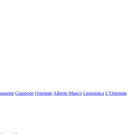
agazine
Giappone
Orientale
Alberto Manco
Linguistica
L’Orientale