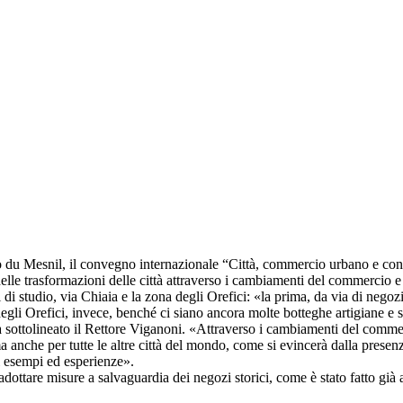
azzo du Mesnil, il convegno internazionale “Città, commercio urbano e c
elle trasformazioni delle città attraverso i cambiamenti del commercio e
 di studio, via Chiaia e la zona degli Orefici: «la prima, da via di negoz
gli Orefici, invece, benché ci siano ancora molte botteghe artigiane e sia
ha sottolineato il Rettore Viganoni. «Attraverso i cambiamenti del comm
anche per tutte le altre città del mondo, come si evincerà dalla presenz
i esempi ed esperienze».
adottare misure a salvaguardia dei negozi storici, come è stato fatto già 