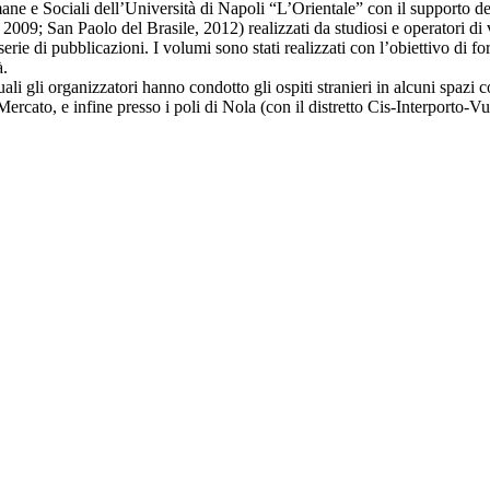
ane e Sociali dell’Università di Napoli “L’Orientale” con il supporto d
 2009; San Paolo del Brasile, 2012) realizzati da studiosi e operatori di
 serie di pubblicazioni. I volumi sono stati realizzati con l’obiettivo di f
à.
i gli organizzatori hanno condotto gli ospiti stranieri in alcuni spazi c
ercato, e infine presso i poli di Nola (con il distretto Cis-Interporto-Vu