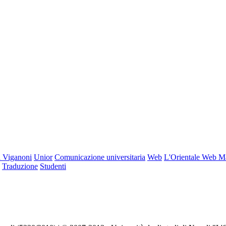
 Viganoni
Unior
Comunicazione universitaria
Web
L'Orientale Web M
Traduzione
Studenti