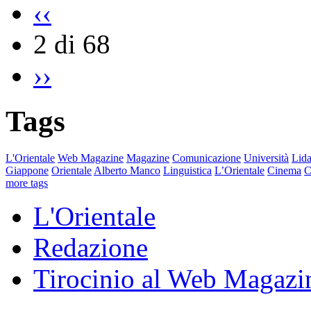
‹‹
2 di 68
››
Tags
L'Orientale
Web Magazine
Magazine
Comunicazione
Università
Lida
Giappone
Orientale
Alberto Manco
Linguistica
L’Orientale
Cinema
C
more tags
L'Orientale
Redazione
Tirocinio al Web Magazi