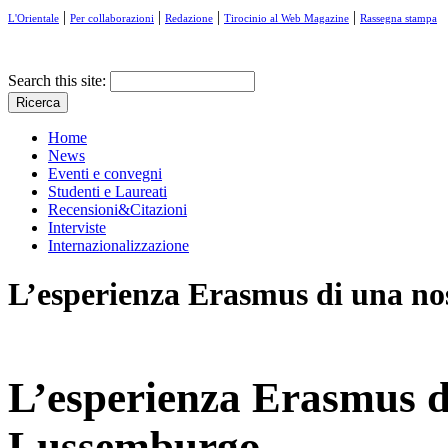
|
|
|
|
L'Orientale
Per collaborazioni
Redazione
Tirocinio al Web Magazine
Rassegna stampa
Search this site:
Home
News
Eventi e convegni
Studenti e Laureati
Recensioni&Citazioni
Interviste
Internazionalizzazione
L’esperienza Erasmus di una no
L’esperienza Erasmus di
Lussemburgo