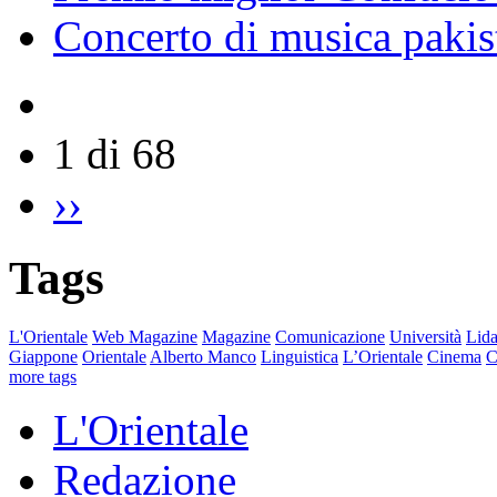
Concerto di musica pakis
1 di 68
››
Tags
L'Orientale
Web Magazine
Magazine
Comunicazione
Università
Lida
Giappone
Orientale
Alberto Manco
Linguistica
L’Orientale
Cinema
C
more tags
L'Orientale
Redazione