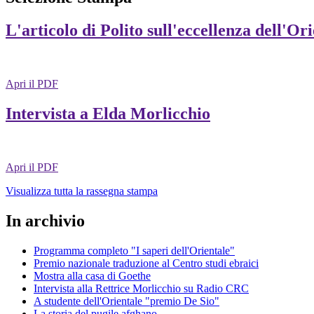
L'articolo di Polito sull'eccellenza dell'Or
Apri il PDF
Intervista a Elda Morlicchio
Apri il PDF
Visualizza tutta la rassegna stampa
In archivio
Programma completo "I saperi dell'Orientale"
Premio nazionale traduzione al Centro studi ebraici
Mostra alla casa di Goethe
Intervista alla Rettrice Morlicchio su Radio CRC
A studente dell'Orientale "premio De Sio"
La storia del pugile afghano