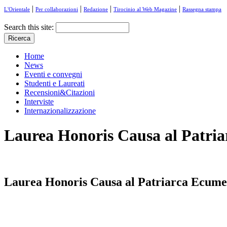
|
|
|
|
L'Orientale
Per collaborazioni
Redazione
Tirocinio al Web Magazine
Rassegna stampa
Search this site:
Home
News
Eventi e convegni
Studenti e Laureati
Recensioni&Citazioni
Interviste
Internazionalizzazione
Laurea Honoris Causa al Patria
Laurea Honoris Causa al Patriarca Ecumen