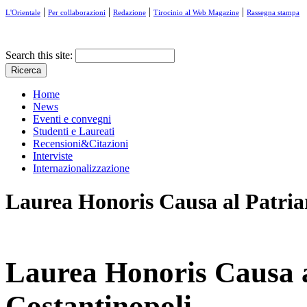
|
|
|
|
L'Orientale
Per collaborazioni
Redazione
Tirocinio al Web Magazine
Rassegna stampa
Search this site:
Home
News
Eventi e convegni
Studenti e Laureati
Recensioni&Citazioni
Interviste
Internazionalizzazione
Laurea Honoris Causa al Patria
Laurea Honoris Causa a
Costantinopoli