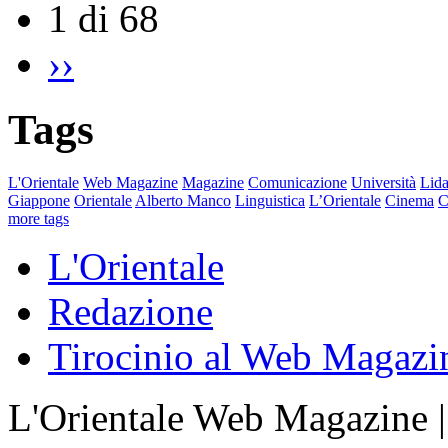
1 di 68
››
Tags
L'Orientale
Web Magazine
Magazine
Comunicazione
Università
Lida
Giappone
Orientale
Alberto Manco
Linguistica
L’Orientale
Cinema
C
more tags
L'Orientale
Redazione
Tirocinio al Web Magazi
L'Orientale Web Magazine | T