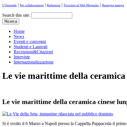
|
|
|
|
L'Orientale
Per collaborazioni
Redazione
Tirocinio al Web Magazine
Rassegna stampa
Search this site:
Home
News
Eventi e convegni
Studenti e Laureati
Recensioni&Citazioni
Interviste
Internazionalizzazione
Le vie marittime della ceramica 
Le vie marittime della ceramica cinese lung
Si è svolto il 6 Marzo a Napoli presso la Cappella Pappacoda il primo