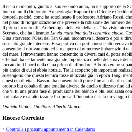
Il ciclo di incontri, giunto al suo secondo anno, ha il supporto della S
Interculturali (Dottorato: Archeologia: Rapporti tra Oriente e Occident
dottorali poiché, come ha sottolineato il professore Adriano Rossi, che 
nel piano di riorganizzazione che prevede la riduzione del numero dei 
Il primo incontro di “Archeologia della vie della seta” ha visto interv
Scerrato, che ha illustrato
La via marittima della ceramica cinese
. Cos
Cina attraverso l’Oasi del Tan Guan, incontrava il deserto e poi si dir
suscitato grande interesse. Essa partiva dai porti cinesi e attraversava 
consentito il ritrovamento ed il recupero di numerose imbarcazioni naufr
del mare. I ritrovamenti hanno consentito in diversi casi di poter stabi
effettuati ha certamente una grande importanza quello della nave detta
toccato tutti i porti della Cina prima di affondare. A bordo erano stip
più antica di cui si abbia notizia. Tra le scoperte più importanti reali
sostengono che questa tecnica fosse utilizzata già in epoca Tang, mentr
cinesi era diretta a Bassora ha consentito di porre fine alla diatriba. 
proprio blu cobalto di una tonalità diversa da quello utilizzato fino ad
che vi fu una prima fase di produzione del bianco e blu, realizzata co
particolare e caratterizzante fu ripresa. L’incontro è stato un viaggio t
Daniela Vitolo - Direttore: Alberto Manco
Risorse Correlate
>
Controlla i prossimi appuntamenti in Calendario