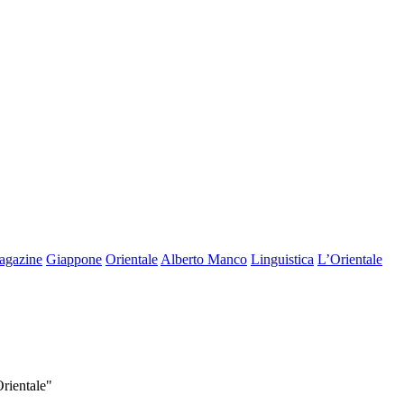
agazine
Giappone
Orientale
Alberto Manco
Linguistica
L’Orientale
Orientale"