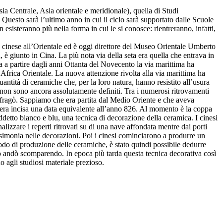
sia Centrale, Asia orientale e meridionale), quella di Studi
Questo sarà l’ultimo anno in cui il ciclo sarà supportato dalle Scuole
esisteranno più nella forma in cui le si conosce: rientreranno, infatti,
te cinese all’Orientale ed è oggi direttore del Museo Orientale Umberto
a, è giunto in Cina. La più nota via della seta era quella che entrava in
a a partire dagli anni Ottanta del Novecento la via marittima ha
l’Africa Orientale. La nuova attenzione rivolta alla via marittima ha
antità di ceramiche che, per la loro natura, hanno resistito all’usura
li non sono ancora assolutamente definiti. Tra i numerosi ritrovamenti
aufragò. Sappiamo che era partita dal Medio Oriente e che aveva
se era incisa una data equivalente all’anno 826. Al momento è la coppa
iddetto bianco e blu, una tecnica di decorazione della ceramica. I cinesi
izzare i reperti ritrovati su di una nave affondata mentre dai porti
parsimonia nelle decorazioni. Poi i cinesi cominciarono a produrre un
riodo di produzione delle ceramiche, è stato quindi possibile dedurre
to andò scomparendo. In epoca più tarda questa tecnica decorativa così
no agli studiosi materiale prezioso.