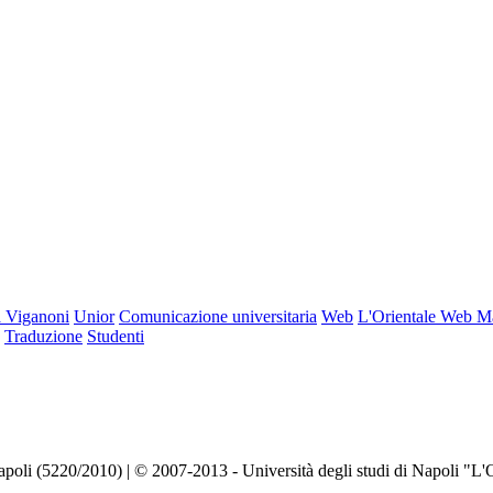
 Viganoni
Unior
Comunicazione universitaria
Web
L'Orientale Web M
Traduzione
Studenti
Napoli (5220/2010) | © 2007-2013 - Università degli studi di Napoli "L'