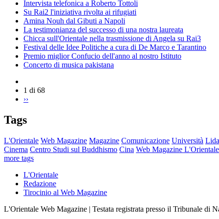
Intervista telefonica a Roberto Tottoli
Su Rai2 l'iniziativa rivolta ai rifugiati
Amina Nouh dal Gibuti a Napoli
La testimonianza del successo di una nostra laureata
Chicca sull'Orientale nella trasmissione di Angela su Rai3
Festival delle Idee Politiche a cura di De Marco e Tarantino
Premio miglior Confucio dell'anno al nostro Istituto
Concerto di musica pakistana
1 di 68
››
Tags
L'Orientale
Web Magazine
Magazine
Comunicazione
Università
Lida
Cinema
Centro Studi sul Buddhismo
Cina
Web Magazine L'Orientale
more tags
L'Orientale
Redazione
Tirocinio al Web Magazine
L'Orientale Web Magazine | Testata registrata presso il Tribunale di 