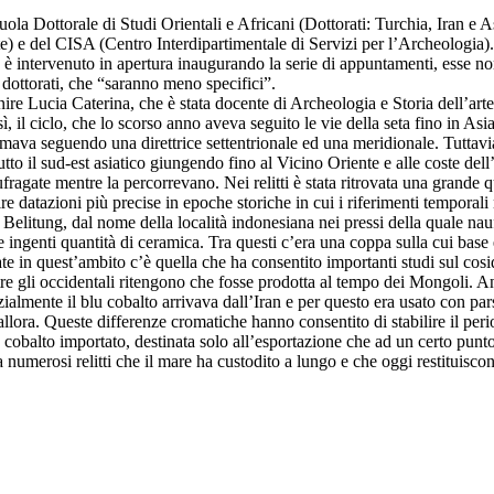
cuola Dottorale di Studi Orientali e Africani (Dottorati: Turchia, Iran e A
e) e del CISA (Centro Interdipartimentale di Servizi per l’Archeologia). 
è intervenuto in apertura inaugurando la serie di appuntamenti, esse non 
dottorati, che “saranno meno specifici”.
enire Lucia Caterina, che è stata docente di Archeologia e Storia dell’ar
ì, il ciclo, che lo scorso anno aveva seguito le vie della seta fino in Asi
amava seguendo una direttrice settentrionale ed una meridionale. Tuttavi
tutto il sud-est asiatico giungendo fino al Vicino Oriente e alle coste del
agate mentre la percorrevano. Nei relitti è stata ritrovata una grande qu
lire datazioni più precise in epoche storiche in cui i riferimenti tempora
 Belitung, dal nome della località indonesiana nei pressi della quale n
ate ingenti quantità di ceramica. Tra questi c’era una coppa sulla cui ba
zzate in quest’ambito c’è quella che ha consentito importanti studi sul cos
e gli occidentali ritengono che fosse prodotta al tempo dei Mongoli. Anal
Inizialmente il blu cobalto arrivava dall’Iran e per questo era usato con 
 allora. Queste differenze cromatiche hanno consentito di stabilire il pe
n cobalto importato, destinata solo all’esportazione che ad un certo pun
ra numerosi relitti che il mare ha custodito a lungo e che oggi restituisco