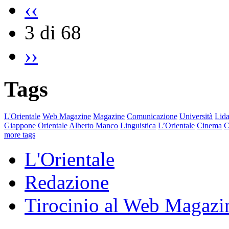
‹‹
3 di 68
››
Tags
L'Orientale
Web Magazine
Magazine
Comunicazione
Università
Lida
Giappone
Orientale
Alberto Manco
Linguistica
L’Orientale
Cinema
C
more tags
L'Orientale
Redazione
Tirocinio al Web Magazi