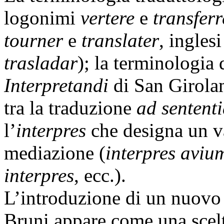
logonimi
vertere
e
transferr
tourner
e
translater
, ingles
trasladar
); la terminologia
Interpretandi
di San Girola
tra la traduzione
ad sentent
l’
interpres
che designa un va
mediazione (
interpres aviu
interpres
, ecc.).
L’introduzione di un nuovo
Bruni appare come una scelta