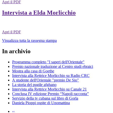
Apri il PDF
Intervista a Elda Morlicchio
Apri il PDF
Visualizza tutta la rassegna stampa
In archivio
Programma completo "I saperi dell'Orientale"
Premio nazionale traduzione al Centro studi ebraici
Mostra alla casa di Goethe
Intervista alla Rettrice Morlicchio su Radio CRC
A studente dell'Orientale "premio De Sio"
La storia del pugile afghano
Intervista alla Rettrice Morlicchio su Canale 21
Conclusa IV edizione Premio “Napoli racconta”
Servizio della tv cubana sul libro di Gorla
Daniela Pioppi ospite di Unomattina
‹‹