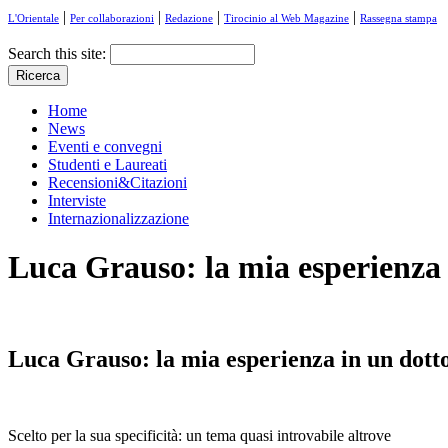
|
|
|
|
L'Orientale
Per collaborazioni
Redazione
Tirocinio al Web Magazine
Rassegna stampa
Search this site:
Home
News
Eventi e convegni
Studenti e Laureati
Recensioni&Citazioni
Interviste
Internazionalizzazione
Luca Grauso: la mia esperienza 
Luca Grauso: la mia esperienza in un dotto
Scelto per la sua specificità: un tema quasi introvabile altrove