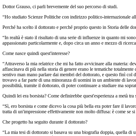
Dottor Grauso, ci parli brevemente del suo percorso di studi.
“Ho studiato Scienze Politiche con indirizzo politico-internazionale a
Perché ha scelto il dottorato e perché proprio questo in Storia delle do
“In realtà è stato il risultato di una serie di influenze in quanto mi s
appassionato particolarmente e, dopo circa un anno e mezzo di ricerca, 
Come nasce quindi quest'interesse?
“Attraverso la mia relatrice che mi ha fatto avvicinare alla materia: d
affascinava di più nella storia di genere erano le tematiche totalmente d
sentivo man mano parlare dai membri del dottorato, e questo finì col da
trovavo a far parte di una minoranza di uomini in un ambiente di lavo
possibilità, tramite il dottorato, di poter continuare a studiare ma sopra
Quindi lei era borsista? Come definirebbe quest'esperienza a metà tra 
“Sì, ero borsista e come dicevo la cosa più bella era poter fare il lav
tratta di un'impressione effettivamente non molto diffusa: è come se si 
Che progetto ha seguito durante il dottorato?
“La mia tesi di dottorato si basava su una biografia doppia, quella di u