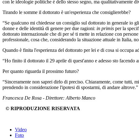
con le ideologie politiche è dello stesso segno, ma qualitativamente div
Tirando le somme il dottorato è un'esperienza che consiglierebbe?
“Se qualcuno mi chiedesse un consiglio sul dottorato in generale io gli 
donne e delle identità di genere per due ragioni:
in primis
per la specif
dottorato internazionale che di per sé ti mette in relazione con persone 
professionale, cosa che, considerando la situazione attuale in Italia, n
Quando è finita l'esperienza del dottorato per lei e di cosa si occupa a
“Ho finito il dottorato il 29 aprile di quest'anno e adesso sto facendo a
Per quanto riguarda il prossimo futuro?
“Sinceramente non saprei dirlo di preciso. Chiaramente, come tutti, mi 
prendendo in considerazione l'ipotesi di spostarmi, di andare altrove.”
Francesca De Rosa - Direttore: Alberto Manco
© RIPRODUZIONE RISERVATA
Video
Foto