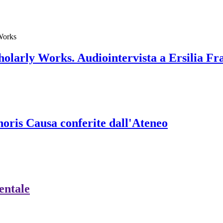
 Works
olarly Works. Audiointervista a Ersilia Fr
onoris Causa conferite dall'Ateneo
ientale