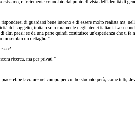
ersissimo, e fortemente connotato dal punto di vista dell'identità di gen
risponderei di guardarsi bene intorno e di essere molto realista ma, nell
icità del soggetto, trattato solo raramente negli atenei italiani. La second
di altri paesi: se da una parte quindi costituisce un'esperienza che ti fa
on mi sembra un dettaglio.”
desso?
ncora ricerca, ma per privati.”
piacerebbe lavorare nel campo per cui ho studiato però, come tutti, devo 