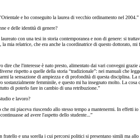
ll'Orientale e ho conseguito la laurea di vecchio ordinamento nel 2004.”
nne e delle identità di genere?
ono laureato con una tesi in storia contemporanea e non di genere: si tra
la mia relatrice, che era anche la coordinatrice di questo dottorato, mi f
evo dire che l'interesse è nato presto, alimentato dai vari convegni graz
iverse rispetto a quelle della storia “tradizionale”: nei manuali che legg
rmi la sensazione di ampiezza e di profondità di questa disciplina. La m
ro sostanzialmente femminile, e questo mi ha insegnato molto. La cosa c
ttutto di poterlo fare in cambio di una retribuzione.”
studio e lavoro?
oro che mi piaceva riuscendo allo stesso tempo a mantenermi. In effetti i
continuasse ad avere l'aspetto dello studente...”
n fratello e una sorella i cui percorsi politici si presentano simili ma a