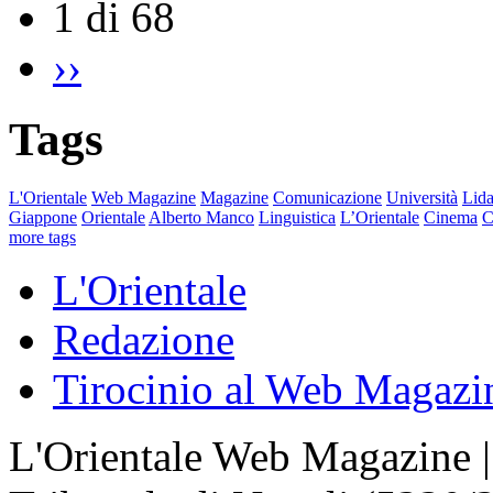
1 di 68
››
Tags
L'Orientale
Web Magazine
Magazine
Comunicazione
Università
Lida
Giappone
Orientale
Alberto Manco
Linguistica
L’Orientale
Cinema
C
more tags
L'Orientale
Redazione
Tirocinio al Web Magazi
L'Orientale Web Magazine | T