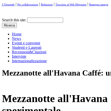
|
|
|
|
L'Orientale
Per collaborazioni
Redazione
Tirocinio al Web Magazine
Rassegna stampa
Search this site:
Home
News
Eventi e convegni
Studenti e Laureati
Recensioni&Citazioni
Interviste
Internazionalizzazione
Mezzanotte all'Havana Caffé: u
Mezzanotte all'Havana 
sperimentale