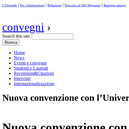
|
|
|
|
L'Orientale
Per collaborazioni
Redazione
Tirocinio al Web Magazine
Rassegna stampa
convegni
›
Search this site:
Home
News
Eventi e convegni
Studenti e Laureati
Recensioni&Citazioni
Interviste
Internazionalizzazione
Nuova convenzione con l’Unive
Nuova convenzione con 