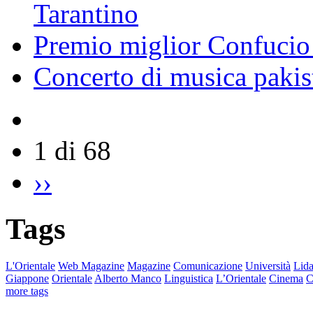
Tarantino
Premio miglior Confucio d
Concerto di musica pakis
1 di 68
››
Tags
L'Orientale
Web Magazine
Magazine
Comunicazione
Università
Lida
Giappone
Orientale
Alberto Manco
Linguistica
L’Orientale
Cinema
C
more tags