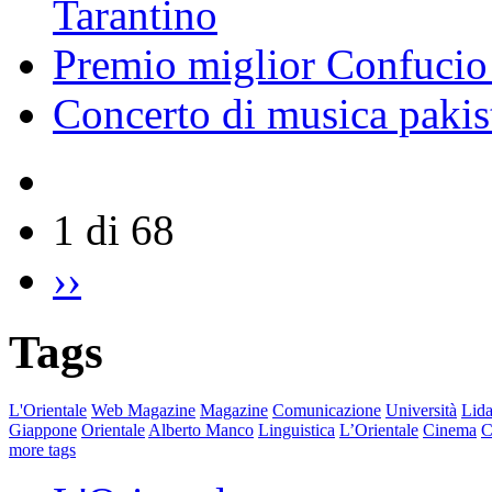
Tarantino
Premio miglior Confucio d
Concerto di musica pakis
1 di 68
››
Tags
L'Orientale
Web Magazine
Magazine
Comunicazione
Università
Lida
Giappone
Orientale
Alberto Manco
Linguistica
L’Orientale
Cinema
C
more tags