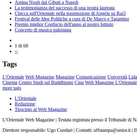
Amina Nouh dal Gibuti a Napoli
La testimonianza del successo di una nostra laureata
Chicca sull'Orientale nella trasmissione di Angela su Rai3
Festival delle Idee Politiche a cura di De Marco e Tarantino
Premio miglior Confucio dell'anno al nostro Istituto
Concerto di musica pakistana
1 di 68
››
Tags
L'Orientale
Web Magazine
Magazine
Comunicazione
Università
Lida
Cinema
Centro Studi sul Buddhismo
Cina
Web Magazine L'Orientale
more tags
L'Orientale
Redazione
Tirocinio al Web Magazine
L'Orientale Web Magazine | Testata registrata presso il Tribunale di 
Direttore responsabile: Ugo Cundari | Contatti: uffstampa@unior.it 