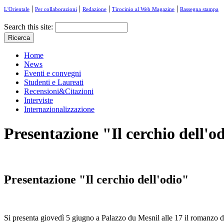
|
|
|
|
L'Orientale
Per collaborazioni
Redazione
Tirocinio al Web Magazine
Rassegna stampa
Search this site:
Home
News
Eventi e convegni
Studenti e Laureati
Recensioni&Citazioni
Interviste
Internazionalizzazione
Presentazione "Il cerchio dell'o
Presentazione "Il cerchio dell'odio"
Si presenta giovedì 5 giugno a Palazzo du Mesnil alle 17 il romanzo 