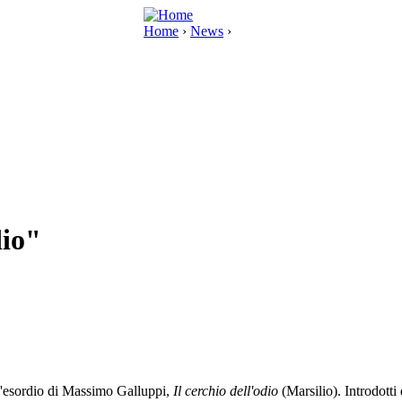
Home
›
News
›
dio"
d'esordio di Massimo Galluppi,
Il cerchio dell'odio
(Marsilio). Introdotti