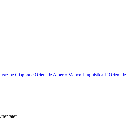
agazine
Giappone
Orientale
Alberto Manco
Linguistica
L’Orientale
Orientale"