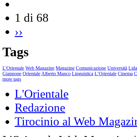
1 di 68
››
Tags
L'Orientale
Web Magazine
Magazine
Comunicazione
Università
Lida
Giappone
Orientale
Alberto Manco
Linguistica
L’Orientale
Cinema
C
more tags
L'Orientale
Redazione
Tirocinio al Web Magazi