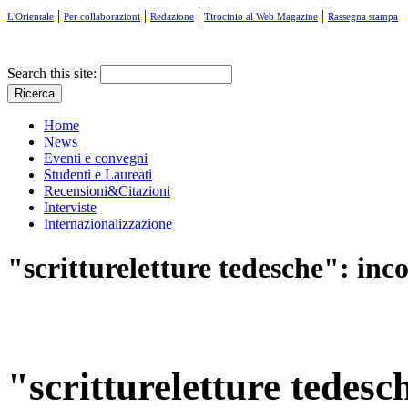
|
|
|
|
L'Orientale
Per collaborazioni
Redazione
Tirocinio al Web Magazine
Rassegna stampa
Search this site:
Home
News
Eventi e convegni
Studenti e Laureati
Recensioni&Citazioni
Interviste
Internazionalizzazione
"scrittureletture tedesche": in
"scrittureletture tedesc