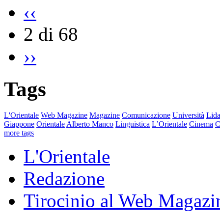
‹‹
2 di 68
››
Tags
L'Orientale
Web Magazine
Magazine
Comunicazione
Università
Lida
Giappone
Orientale
Alberto Manco
Linguistica
L’Orientale
Cinema
C
more tags
L'Orientale
Redazione
Tirocinio al Web Magazi