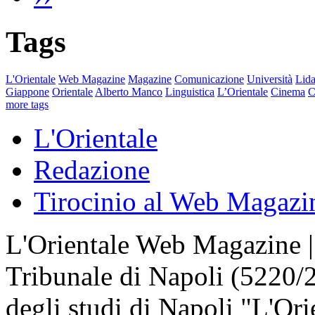
Tags
L'Orientale
Web Magazine
Magazine
Comunicazione
Università
Lida
Giappone
Orientale
Alberto Manco
Linguistica
L’Orientale
Cinema
C
more tags
L'Orientale
Redazione
Tirocinio al Web Magazi
L'Orientale Web Magazine | T
Tribunale di Napoli (5220/
degli studi di Napoli "L'Ori