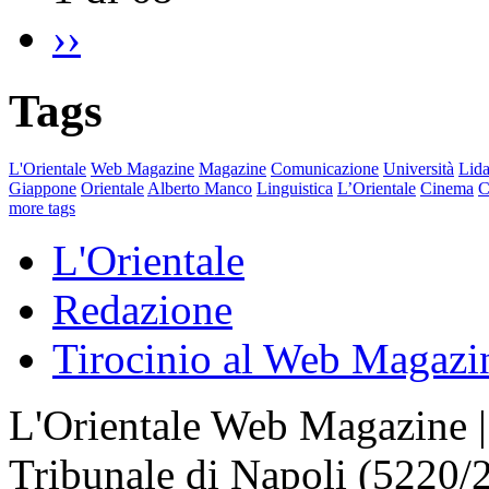
››
Tags
L'Orientale
Web Magazine
Magazine
Comunicazione
Università
Lida
Giappone
Orientale
Alberto Manco
Linguistica
L’Orientale
Cinema
C
more tags
L'Orientale
Redazione
Tirocinio al Web Magazi
L'Orientale Web Magazine | T
Tribunale di Napoli (5220/