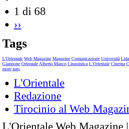
1 di 68
››
Tags
L'Orientale
Web Magazine
Magazine
Comunicazione
Università
Lida
Giappone
Orientale
Alberto Manco
Linguistica
L’Orientale
Cinema
C
more tags
L'Orientale
Redazione
Tirocinio al Web Magazi
L'Orientale Web Magazine | T