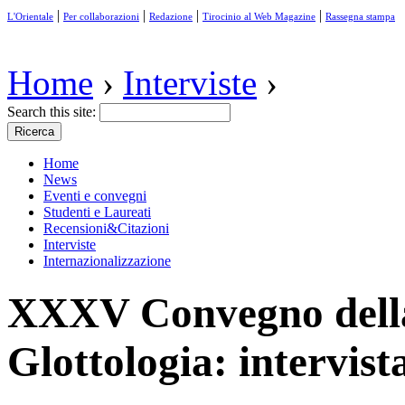
|
|
|
|
L'Orientale
Per collaborazioni
Redazione
Tirocinio al Web Magazine
Rassegna stampa
Home
›
Interviste
›
Search this site:
Home
News
Eventi e convegni
Studenti e Laureati
Recensioni&Citazioni
Interviste
Internazionalizzazione
XXXV Convegno della 
Glottologia: intervis