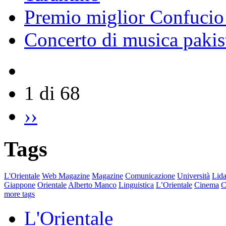
Premio miglior Confucio d
Concerto di musica pakis
1 di 68
››
Tags
L'Orientale
Web Magazine
Magazine
Comunicazione
Università
Lida
Giappone
Orientale
Alberto Manco
Linguistica
L’Orientale
Cinema
C
more tags
L'Orientale