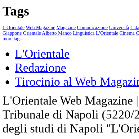
Tags
L'Orientale
Web Magazine
Magazine
Comunicazione
Università
Lida
Giappone
Orientale
Alberto Manco
Linguistica
L’Orientale
Cinema
C
more tags
L'Orientale
Redazione
Tirocinio al Web Magazi
L'Orientale Web Magazine | T
Tribunale di Napoli (5220/
degli studi di Napoli "L'Ori