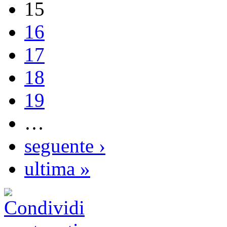
15
16
17
18
19
…
seguente ›
ultima »