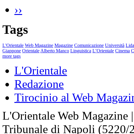
››
Tags
L'Orientale
Web Magazine
Magazine
Comunicazione
Università
Lida
Giappone
Orientale
Alberto Manco
Linguistica
L’Orientale
Cinema
C
more tags
L'Orientale
Redazione
Tirocinio al Web Magazi
L'Orientale Web Magazine | T
Tribunale di Napoli (5220/