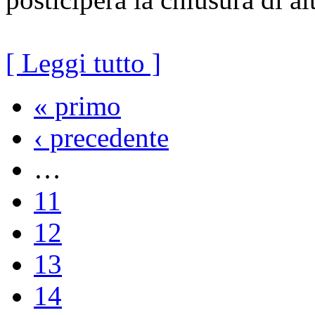
[ Leggi tutto ]
« primo
‹ precedente
…
11
12
13
14