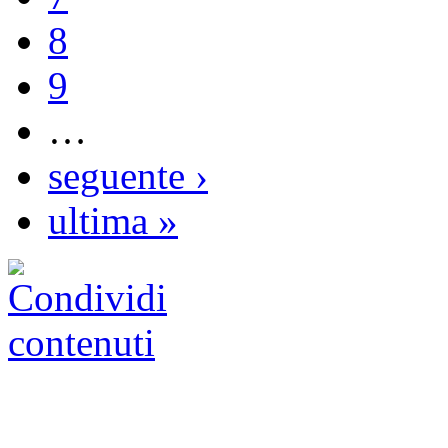
8
9
…
seguente ›
ultima »