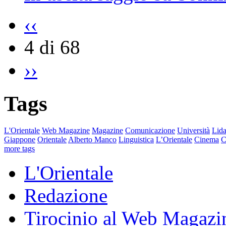
‹‹
4 di 68
››
Tags
L'Orientale
Web Magazine
Magazine
Comunicazione
Università
Lida
Giappone
Orientale
Alberto Manco
Linguistica
L’Orientale
Cinema
C
more tags
L'Orientale
Redazione
Tirocinio al Web Magazi