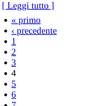
[ Leggi tutto ]
« primo
‹ precedente
1
2
3
4
5
6
7