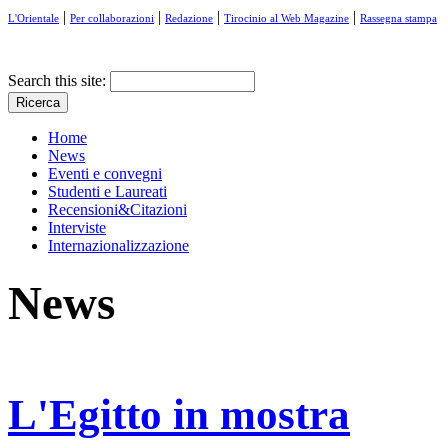
|
|
|
|
L'Orientale
Per collaborazioni
Redazione
Tirocinio al Web Magazine
Rassegna stampa
Search this site:
Home
News
Eventi e convegni
Studenti e Laureati
Recensioni&Citazioni
Interviste
Internazionalizzazione
News
L'Egitto in mostra