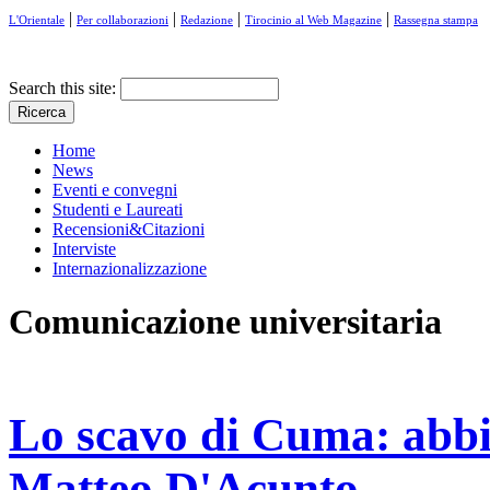
|
|
|
|
L'Orientale
Per collaborazioni
Redazione
Tirocinio al Web Magazine
Rassegna stampa
Search this site:
Home
News
Eventi e convegni
Studenti e Laureati
Recensioni&Citazioni
Interviste
Internazionalizzazione
Comunicazione universitaria
Lo scavo di Cuma: abbia
Matteo D'Acunto