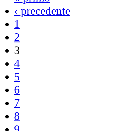
‹ precedente
1
2
3
4
5
6
7
8
9