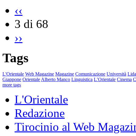
‹‹
3 di 68
››
Tags
L'Orientale
Web Magazine
Magazine
Comunicazione
Università
Lida
Giappone
Orientale
Alberto Manco
Linguistica
L’Orientale
Cinema
C
more tags
L'Orientale
Redazione
Tirocinio al Web Magazi