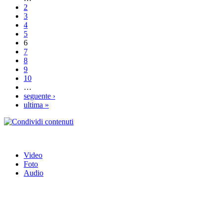
2
3
4
5
6
7
8
9
10
…
seguente ›
ultima »
Video
Foto
Audio