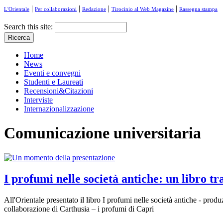
|
|
|
|
L'Orientale
Per collaborazioni
Redazione
Tirocinio al Web Magazine
Rassegna stampa
Search this site:
Home
News
Eventi e convegni
Studenti e Laureati
Recensioni&Citazioni
Interviste
Internazionalizzazione
Comunicazione universitaria
I profumi nelle società antiche: un libro tr
All'Orientale presentato il libro I profumi nelle società antiche - pr
collaborazione di Carthusia – i profumi di Capri