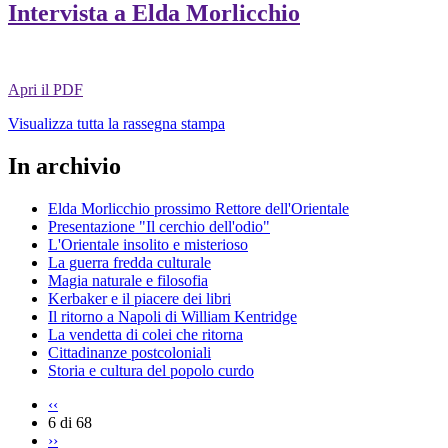
Intervista a Elda Morlicchio
Apri il PDF
Visualizza tutta la rassegna stampa
In archivio
Elda Morlicchio prossimo Rettore dell'Orientale
Presentazione "Il cerchio dell'odio"
L'Orientale insolito e misterioso
La guerra fredda culturale
Magia naturale e filosofia
Kerbaker e il piacere dei libri
Il ritorno a Napoli di William Kentridge
La vendetta di colei che ritorna
Cittadinanze postcoloniali
Storia e cultura del popolo curdo
‹‹
6 di 68
››