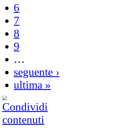
6
7
8
9
…
seguente ›
ultima »