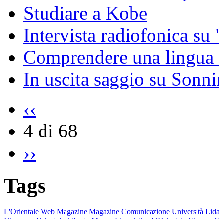
Studiare a Kobe
Intervista radiofonica su 
Comprendere una lingua 
In uscita saggio su Sonni
‹‹
4 di 68
››
Tags
L'Orientale
Web Magazine
Magazine
Comunicazione
Università
Lida