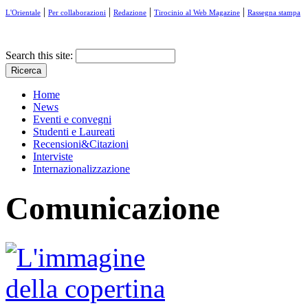
|
|
|
|
L'Orientale
Per collaborazioni
Redazione
Tirocinio al Web Magazine
Rassegna stampa
Search this site:
Home
News
Eventi e convegni
Studenti e Laureati
Recensioni&Citazioni
Interviste
Internazionalizzazione
Comunicazione