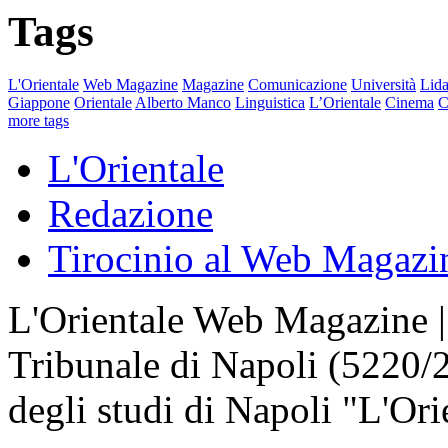
Tags
L'Orientale
Web Magazine
Magazine
Comunicazione
Università
Lida
Giappone
Orientale
Alberto Manco
Linguistica
L’Orientale
Cinema
C
more tags
L'Orientale
Redazione
Tirocinio al Web Magazi
L'Orientale Web Magazine | T
Tribunale di Napoli (5220/
degli studi di Napoli "L'Ori