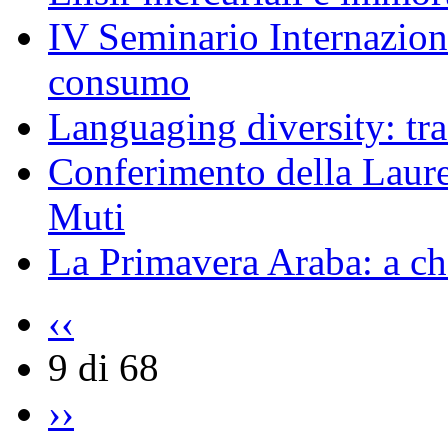
IV Seminario Internazion
consumo
Languaging diversity: tra 
Conferimento della Laur
Muti
La Primavera Araba: a che
‹‹
9 di 68
››