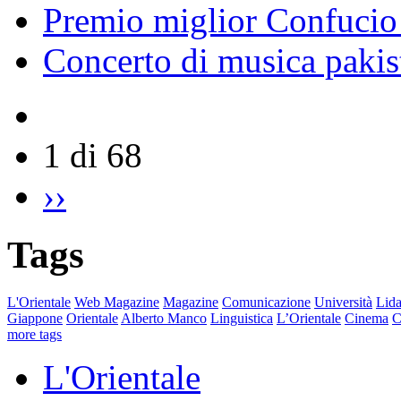
Premio miglior Confucio d
Concerto di musica pakis
1 di 68
››
Tags
L'Orientale
Web Magazine
Magazine
Comunicazione
Università
Lida
Giappone
Orientale
Alberto Manco
Linguistica
L’Orientale
Cinema
C
more tags
L'Orientale