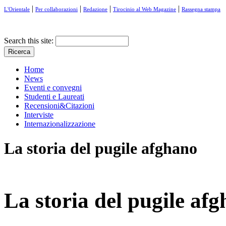
|
|
|
|
L'Orientale
Per collaborazioni
Redazione
Tirocinio al Web Magazine
Rassegna stampa
Search this site:
Home
News
Eventi e convegni
Studenti e Laureati
Recensioni&Citazioni
Interviste
Internazionalizzazione
La storia del pugile afghano
La storia del pugile af