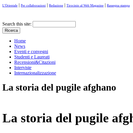
|
|
|
|
L'Orientale
Per collaborazioni
Redazione
Tirocinio al Web Magazine
Rassegna stampa
Search this site:
Home
News
Eventi e convegni
Studenti e Laureati
Recensioni&Citazioni
Interviste
Internazionalizzazione
La storia del pugile afghano
La storia del pugile af