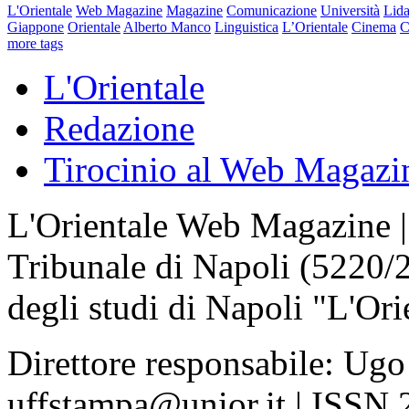
L'Orientale
Web Magazine
Magazine
Comunicazione
Università
Lida
Giappone
Orientale
Alberto Manco
Linguistica
L’Orientale
Cinema
C
more tags
L'Orientale
Redazione
Tirocinio al Web Magazi
L'Orientale Web Magazine | T
Tribunale di Napoli (5220/
degli studi di Napoli "L'Ori
Direttore responsabile: Ugo
uffstampa@unior.it | ISSN