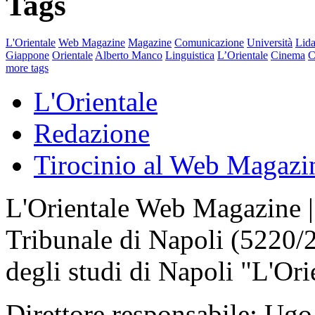
Tags
L'Orientale
Web Magazine
Magazine
Comunicazione
Università
Lida
Giappone
Orientale
Alberto Manco
Linguistica
L’Orientale
Cinema
C
more tags
L'Orientale
Redazione
Tirocinio al Web Magazi
L'Orientale Web Magazine | T
Tribunale di Napoli (5220/
degli studi di Napoli "L'Ori
Direttore responsabile: Ugo