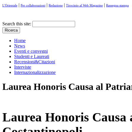
|
|
|
|
L'Orientale
Per collaborazioni
Redazione
Tirocinio al Web Magazine
Rassegna stampa
Search this site:
Home
News
Eventi e convegni
Studenti e Laureati
Recensioni&Citazioni
Interviste
Internazionalizzazione
Laurea Honoris Causa al Patria
Laurea Honoris Causa a
Costantinopoli