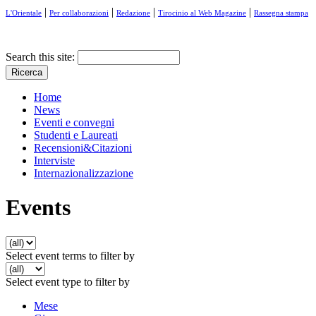
|
|
|
|
L'Orientale
Per collaborazioni
Redazione
Tirocinio al Web Magazine
Rassegna stampa
Search this site:
Home
News
Eventi e convegni
Studenti e Laureati
Recensioni&Citazioni
Interviste
Internazionalizzazione
Events
Select event terms to filter by
Select event type to filter by
Mese