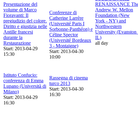
Presentazione del
RENAISSANCE Th
volume di Marco
Andrew W. Mellon
Conferenze di
Fioravanti: Il
Foundation (New
Catherine Larrère
pregiudizio del colore.
York - NY) and
(Université Paris I
Diritto e giustizia nelle
Northwestern
Sorbonne-Panthéon) e
Antille francesi
University (Evanston 
Céline Spector
durante la
IL)
(Université Bordeaux
Restaurazione
all day
3 - Montaigne)
Start: 2013-04-29
Start: 2013-04-30
15:30
10:00
Istituto Confucio:
Rassegna di cinema
conferenza di Emma
turco 2013
Lupano (Università di
Start: 2013-04-30
Milano)
16:30
Start: 2013-04-29
16:30