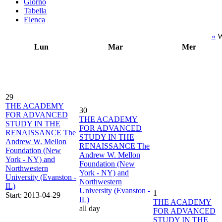
Giorno
Tabella
Elenca
«
W
Lun
Mar
Mer
29
THE ACADEMY
30
FOR ADVANCED
THE ACADEMY
STUDY IN THE
FOR ADVANCED
RENAISSANCE The
STUDY IN THE
Andrew W. Mellon
RENAISSANCE The
Foundation (New
Andrew W. Mellon
York - NY) and
Foundation (New
Northwestern
York - NY) and
University (Evanston -
Northwestern
IL)
University (Evanston -
1
Start: 2013-04-29
IL)
THE ACADEMY
all day
FOR ADVANCED
STUDY IN THE