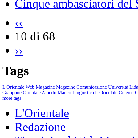
Cinque ambasciatori del S
‹‹
10 di 68
››
Tags
L'Orientale
Web Magazine
Magazine
Comunicazione
Università
Lida
Giappone
Orientale
Alberto Manco
Linguistica
L’Orientale
Cinema
C
more tags
L'Orientale
Redazione