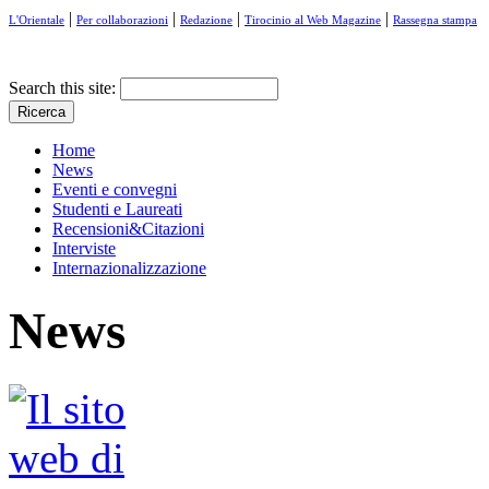
|
|
|
|
L'Orientale
Per collaborazioni
Redazione
Tirocinio al Web Magazine
Rassegna stampa
Search this site:
Home
News
Eventi e convegni
Studenti e Laureati
Recensioni&Citazioni
Interviste
Internazionalizzazione
News