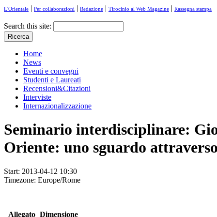
|
|
|
|
L'Orientale
Per collaborazioni
Redazione
Tirocinio al Web Magazine
Rassegna stampa
Search this site:
Home
News
Eventi e convegni
Studenti e Laureati
Recensioni&Citazioni
Interviste
Internazionalizzazione
Seminario interdisciplinare: Gio
Oriente: uno sguardo attraverso
Start:
2013-04-12 10:30
Timezone:
Europe/Rome
Allegato
Dimensione