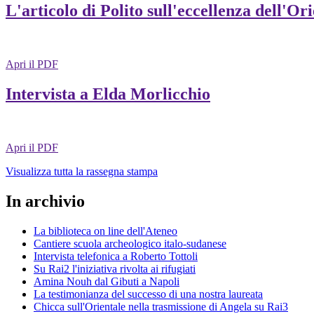
L'articolo di Polito sull'eccellenza dell'Or
Apri il PDF
Intervista a Elda Morlicchio
Apri il PDF
Visualizza tutta la rassegna stampa
In archivio
La biblioteca on line dell'Ateneo
Cantiere scuola archeologico italo-sudanese
Intervista telefonica a Roberto Tottoli
Su Rai2 l'iniziativa rivolta ai rifugiati
Amina Nouh dal Gibuti a Napoli
La testimonianza del successo di una nostra laureata
Chicca sull'Orientale nella trasmissione di Angela su Rai3