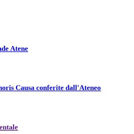
nde Atene
onoris Causa conferite dall'Ateneo
ientale