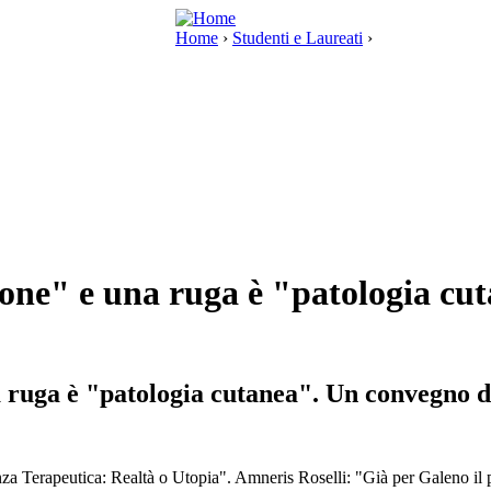
Home
›
Studenti e Laureati
›
ssione" e una ruga è "patologia 
na ruga è "patologia cutanea". Un convegno 
a Terapeutica: Realtà o Utopia". Amneris Roselli: "Già per Galeno il pa