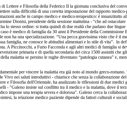
di Lettere e Filosofia della Federico II la giornata conclusiva del con
riflettere sulla difficoltà di una corretta impostazione del rapporto medic
rmazioni anche in campo medico e medico-terapeutico: è innanzitutto all
mine Dionisi, presidente della sessione mattutina - “che ad ostacolare 
 lo stesso ordine: si tratta quindi di due realtà che parlano due lingue 
n a caso è medico di famiglia da 30 anni il Presidente della Commissione
e non ha una specializzazione. “Una pecca gravissima visto che è il medi
 famiglia, ne conosce le abitudini alimentari e lo stile di vita”. ln def
ista. A Piccinocchi, a Furio Faccenda e agli altri medici di famiglia si d
venzione primaria e di quella secondaria dei circa 1500 assistiti che gli
della malattia se persino le rughe diventano “patologia cutanea” e, men
ondamentale per vincere la malattia era già noto al mondo greco-roman
o de Vivo nei saluti introduttivi - chiarisce che senza la collaborazione d
ere e Filosofia dell'Orientale, ha analizzato le riflessioni di due medici
 - "Galeno insiste sul conflitto tra il medico e la malattia, dove il terz
 medico impone una terapia severa e dolorosa". Galeno cerca la collaboraz
sintesi, la relazione medico paziente dipende da fattori culturali e social