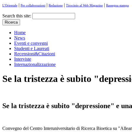
|
|
|
|
L'Orientale
Per collaborazioni
Redazione
Tirocinio al Web Magazine
Rassegna stampa
Search this site:
Home
News
Eventi e convegni
Studenti e Laureati
Recensioni&Citazioni
Interviste
Internazionalizzazione
Se la tristezza è subito "depre
Se la tristezza è subito "depressione" e u
Convegno del Centro Interuniversitario di Ricerca Bioetica su "Alleanz