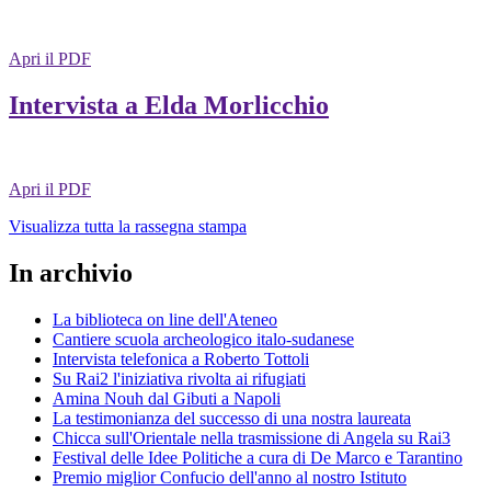
Apri il PDF
Intervista a Elda Morlicchio
Apri il PDF
Visualizza tutta la rassegna stampa
In archivio
La biblioteca on line dell'Ateneo
Cantiere scuola archeologico italo-sudanese
Intervista telefonica a Roberto Tottoli
Su Rai2 l'iniziativa rivolta ai rifugiati
Amina Nouh dal Gibuti a Napoli
La testimonianza del successo di una nostra laureata
Chicca sull'Orientale nella trasmissione di Angela su Rai3
Festival delle Idee Politiche a cura di De Marco e Tarantino
Premio miglior Confucio dell'anno al nostro Istituto