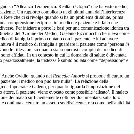
vegno su “Alleanza Terapeutica: Realtà o Utopia” che ha visto medici,
o-paziente. Un rapporto complicato negli ultimi anni dall’interferenza
a Rete che ci si rivolge quando si ha un problema di salute, prima
una comprensione reciproca tra medico e paziente è il fatto che
diverse. Per iniziare a porre le basi per una comunicazione idonea tra
 Bioetica dell’Ordine dei Medici, Gaetano Piccinocchi che rileva come
co di famiglia il primo contatto con il paziente, è lui ad avere
initiva è il medico di famiglia a guardare il paziente come ’persona
in
evono le riflessioni su quanto siano onerosi i compiti del medico di
 sono affidati. In un contesto in cui la domanda di salute è diventata
o paradossalmente, la tristezza è subito bollata come “depressione” e
o. "Anche Ovidio, quando nei
Remedia Amoris
si propone di curare un
el paziente il medico non può fare nulla". La relazione della
 greci, Ippocrate e Galeno, per quanto riguarda l'impostazione del
o attore, il paziente, viene evocato come possibile ‘alleato’. Il malato
ione dei malati sufficientemente colti per documentarsi sulla loro
i e continua a cercare un assetto soddisfacente, ora come nell'antichità.