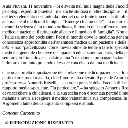
Aula Piovani, 11 novembre – Si è svolta nell’aula magna della Facoltà 
psicologi, esperti di bioetica - ma anche studiosi di altre discipline - 
del terzo elemento costituito da Internet come fonte immediata di info
ancora che al medico di famiglia. “Emerge chiaramente” - fa notare Car
mentre la scienza è un mondo ordinato, il mondo della sofferenza non ha
medico e paziente, il principale alleato è il medico di famiglia”. No
l’Italia sia uno dei pochissimi Paesi al mondo dove la medicina general
conoscenza approfondita dell’anamnesi medica di un paziente e della sua
toto
’ e non ‘parcellizzata’ come inevitabilmente tende a fare lo special
medicina generale che deve occuparsi di educazione sanitaria, della pre
sempre più forte, dove si assiste a una “creazione e propagandazione” 
il dolore di un lutto pretende di essere cancellato da una medicinale.
Che una corretta impostazione della relazione medico-paziente sia f
particolare tipo di malattia, cioè l'amore - ha rilevato il preside Artur
professoressa Amneris Roselli, a sua volta preside della Facoltà di Lett
rapporto medico-paziente. "In particolare," – ha spiegato Amneris Roselli
deve scegliere a chi allearsi, e la sua scelta non è scontata perché il
malattia e invita a scegliere il medico valutando la sua competenza. In 
Argomenti tanto delicati quanto complessi e attuali.
Concetta Carotenuto
© RIPRODUZIONE RISERVATA