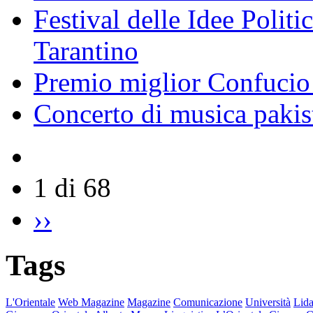
Festival delle Idee Polit
Tarantino
Premio miglior Confucio d
Concerto di musica pakis
1 di 68
››
Tags
L'Orientale
Web Magazine
Magazine
Comunicazione
Università
Lida