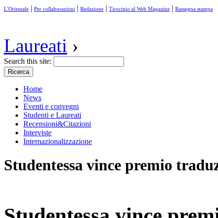
|
|
|
|
L'Orientale
Per collaborazioni
Redazione
Tirocinio al Web Magazine
Rassegna stampa
Laureati
›
Search this site:
Home
News
Eventi e convegni
Studenti e Laureati
Recensioni&Citazioni
Interviste
Internazionalizzazione
Studentessa vince premio tradu
Studentessa vince prem