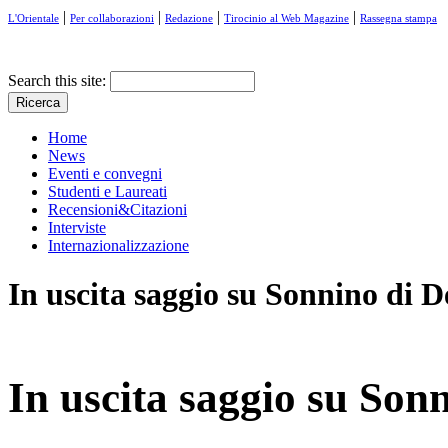
|
|
|
|
L'Orientale
Per collaborazioni
Redazione
Tirocinio al Web Magazine
Rassegna stampa
Search this site:
Home
News
Eventi e convegni
Studenti e Laureati
Recensioni&Citazioni
Interviste
Internazionalizzazione
In uscita saggio su Sonnino di D
In uscita saggio su Son