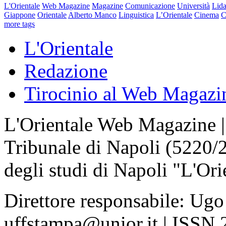
L'Orientale
Web Magazine
Magazine
Comunicazione
Università
Lida
Giappone
Orientale
Alberto Manco
Linguistica
L’Orientale
Cinema
C
more tags
L'Orientale
Redazione
Tirocinio al Web Magazi
L'Orientale Web Magazine | T
Tribunale di Napoli (5220/
degli studi di Napoli "L'Ori
Direttore responsabile: Ugo
uffstampa@unior.it | ISSN