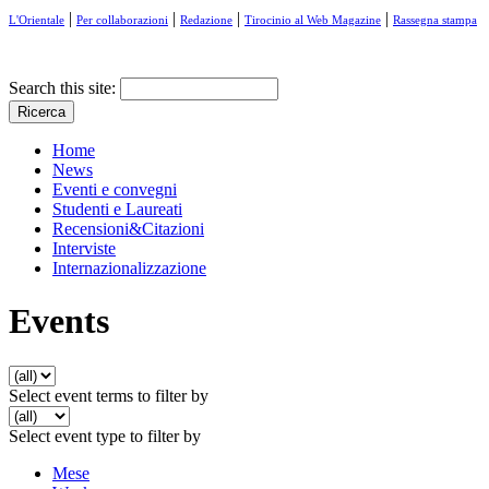
|
|
|
|
L'Orientale
Per collaborazioni
Redazione
Tirocinio al Web Magazine
Rassegna stampa
Search this site:
Home
News
Eventi e convegni
Studenti e Laureati
Recensioni&Citazioni
Interviste
Internazionalizzazione
Events
Select event terms to filter by
Select event type to filter by
Mese