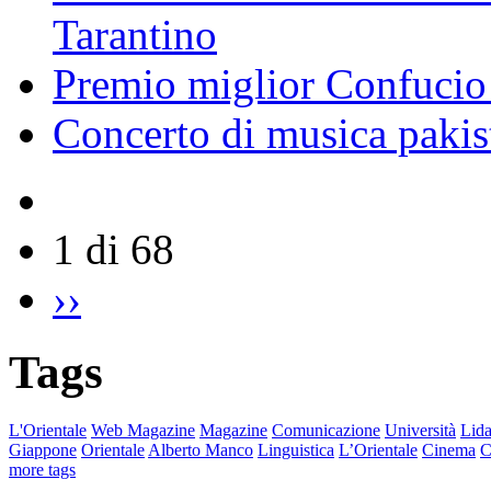
Tarantino
Premio miglior Confucio d
Concerto di musica pakis
1 di 68
››
Tags
L'Orientale
Web Magazine
Magazine
Comunicazione
Università
Lida
Giappone
Orientale
Alberto Manco
Linguistica
L’Orientale
Cinema
C
more tags