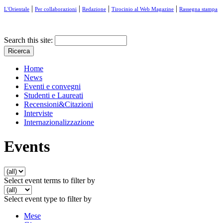
|
|
|
|
L'Orientale
Per collaborazioni
Redazione
Tirocinio al Web Magazine
Rassegna stampa
Search this site:
Home
News
Eventi e convegni
Studenti e Laureati
Recensioni&Citazioni
Interviste
Internazionalizzazione
Events
Select event terms to filter by
Select event type to filter by
Mese