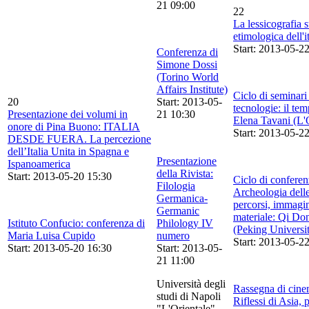
21 09:00
22
La lessicografia s
etimologica dell'i
Start: 2013-05-2
Conferenza di
Simone Dossi
(Torino World
Affairs Institute)
Ciclo di seminari
20
Start: 2013-05-
tecnologie: il tem
Presentazione dei volumi in
21 10:30
Elena Tavani (L'O
onore di Pina Buono: ITALIA
Start: 2013-05-2
DESDE FUERA. La percezione
dell’Italia Unita in Spagna e
Presentazione
Ispanoamerica
della Rivista:
Start: 2013-05-20 15:30
Ciclo di conferen
Filologia
Archeologia delle
Germanica-
percorsi, immagin
Germanic
materiale: Qi Do
Istituto Confucio: conferenza di
Philology IV
(Peking Universi
Maria Luisa Cupido
numero
Start: 2013-05-2
Start: 2013-05-20 16:30
Start: 2013-05-
21 11:00
Università degli
Rassegna di cinem
studi di Napoli
Riflessi di Asia, 
"L'Orientale"