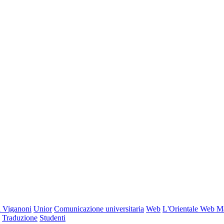
 Viganoni
Unior
Comunicazione universitaria
Web
L'Orientale Web M
Traduzione
Studenti