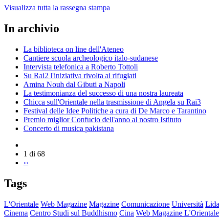
Visualizza tutta la rassegna stampa
In archivio
La biblioteca on line dell'Ateneo
Cantiere scuola archeologico italo-sudanese
Intervista telefonica a Roberto Tottoli
Su Rai2 l'iniziativa rivolta ai rifugiati
Amina Nouh dal Gibuti a Napoli
La testimonianza del successo di una nostra laureata
Chicca sull'Orientale nella trasmissione di Angela su Rai3
Festival delle Idee Politiche a cura di De Marco e Tarantino
Premio miglior Confucio dell'anno al nostro Istituto
Concerto di musica pakistana
1 di 68
››
Tags
L'Orientale
Web Magazine
Magazine
Comunicazione
Università
Lida
Cinema
Centro Studi sul Buddhismo
Cina
Web Magazine L'Orientale