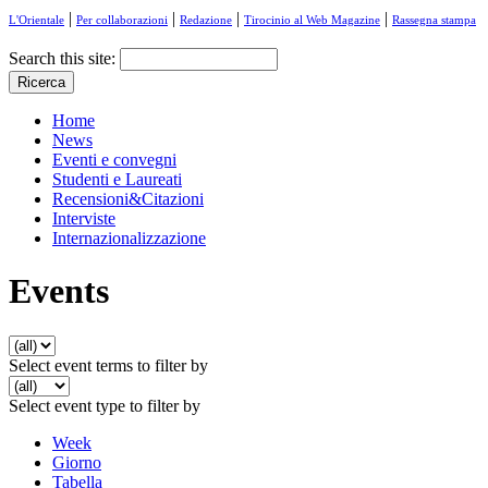
|
|
|
|
L'Orientale
Per collaborazioni
Redazione
Tirocinio al Web Magazine
Rassegna stampa
Search this site:
Home
News
Eventi e convegni
Studenti e Laureati
Recensioni&Citazioni
Interviste
Internazionalizzazione
Events
Select event terms to filter by
Select event type to filter by
Week
Giorno
Tabella